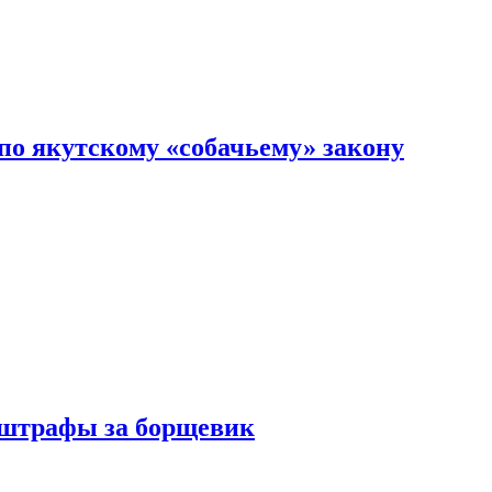
по якутскому «собачьему» закону
 штрафы за борщевик