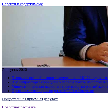
Перейти к содержимому
7 августа, 2026
Первый серийный импортозамещенный МС-21 поднялся 
В Минпромторге сообщили о первом полёте импортозам
Мишустин призвал нарастить производство российского
Путин осмотрел производство МС-21 в Иркутске
Общественная приемная депутата
Новостная рассылка