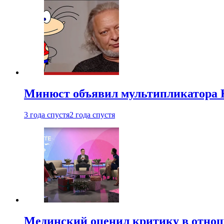
Минюст объявил мультипликатора К
3 года спустя
2 года спустя
Мединский оценил критику в отнош