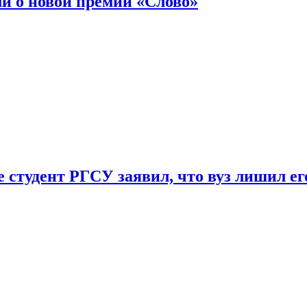
ли о новой премии «Слово»
 студент РГСУ заявил, что вуз лишил ег