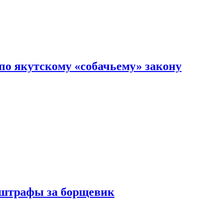
по якутскому «собачьему» закону
 штрафы за борщевик