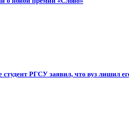
ли о новой премии «Слово»
 студент РГСУ заявил, что вуз лишил ег