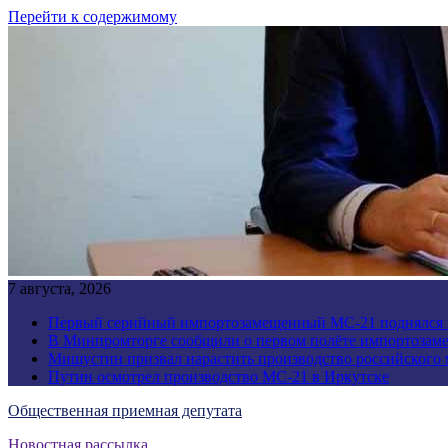
Перейти к содержимому
7 августа, 2026
Первый серийный импортозамещенный МС-21 поднялся 
В Минпромторге сообщили о первом полёте импортозам
Мишустин призвал нарастить производство российского
Путин осмотрел производство МС-21 в Иркутске
Общественная приемная депутата
Новостная рассылка