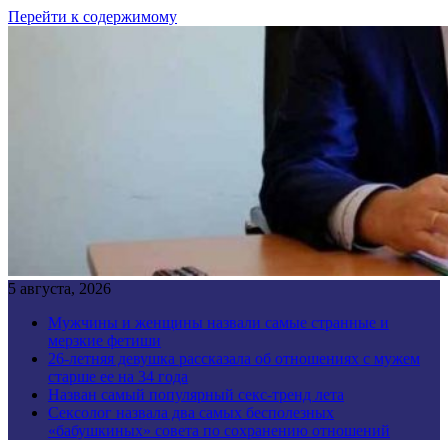
Перейти к содержимому
5 августа, 2026
Мужчины и женщины назвали самые странные и
мерзкие фетиши
26-летняя девушка рассказала об отношениях с мужем
старше ее на 34 года
Назван самый популярный секс-тренд лета
Сексолог назвала два самых бесполезных
«бабушкиных» совета по сохранению отношений