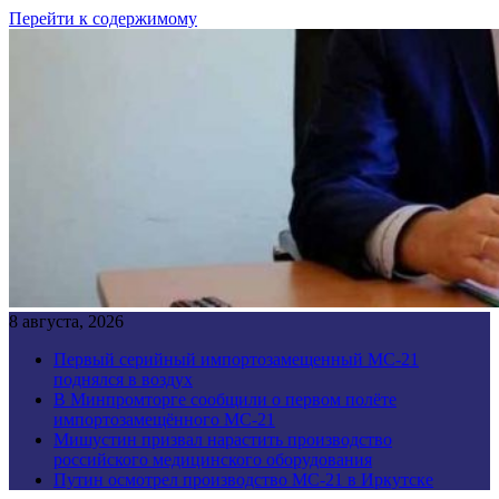
Перейти к содержимому
8 августа, 2026
Первый серийный импортозамещенный МС-21
поднялся в воздух
В Минпромторге сообщили о первом полёте
импортозамещённого МС-21
Мишустин призвал нарастить производство
российского медицинского оборудования
Путин осмотрел производство МС-21 в Иркутске