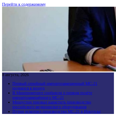
Перейти к содержимому
8 августа, 2026
Первый серийный импортозамещенный МС-21
поднялся в воздух
В Минпромторге сообщили о первом полёте
импортозамещённого МС-21
Мишустин призвал нарастить производство
российского медицинского оборудования
Путин осмотрел производство МС-21 в Иркутске