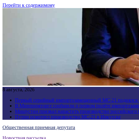
Перейти к содержимому
8 августа, 2026
Первый серийный импортозамещенный МС-21 поднялся 
В Минпромторге сообщили о первом полёте импортозам
Мишустин призвал нарастить производство российского
Путин осмотрел производство МС-21 в Иркутске
Общественная приемная депутата
Новостная рассылка