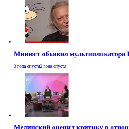
Минюст объявил мультипликатора К
3 года спустя
2 года спустя
Мединский оценил критику в отнош