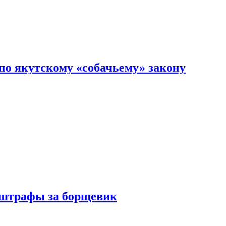
по якутскому «собачьему» закону
 штрафы за борщевик