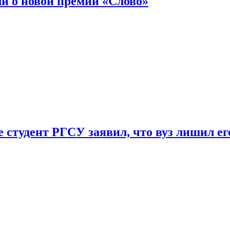
ли о новой премии «Слово»
 студент РГСУ заявил, что вуз лишил ег