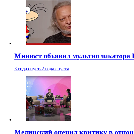
Минюст объявил мультипликатора К
3 года спустя
2 года спустя
Мединский оценил критику в отнош