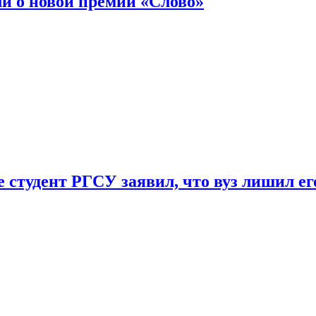
ли о новой премии «Слово»
 студент РГСУ заявил, что вуз лишил ег