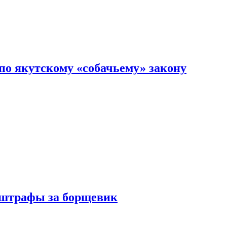
по якутскому «собачьему» закону
 штрафы за борщевик