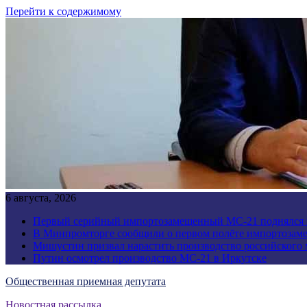
Перейти к содержимому
6 августа, 2026
Первый серийный импортозамещенный МС-21 поднялся 
В Минпромторге сообщили о первом полёте импортозам
Мишустин призвал нарастить производство российского
Путин осмотрел производство МС-21 в Иркутске
Общественная приемная депутата
Новостная рассылка