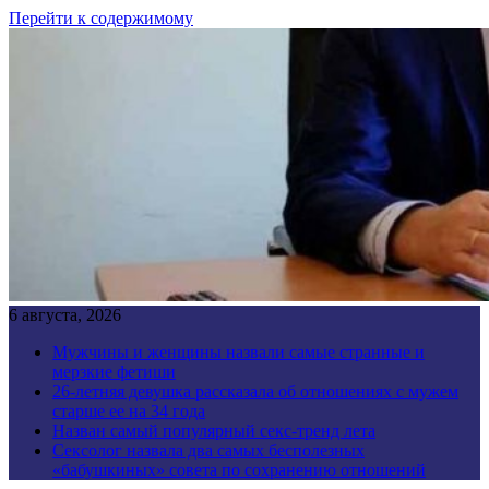
Перейти к содержимому
6 августа, 2026
Мужчины и женщины назвали самые странные и
мерзкие фетиши
26-летняя девушка рассказала об отношениях с мужем
старше ее на 34 года
Назван самый популярный секс-тренд лета
Сексолог назвала два самых бесполезных
«бабушкиных» совета по сохранению отношений