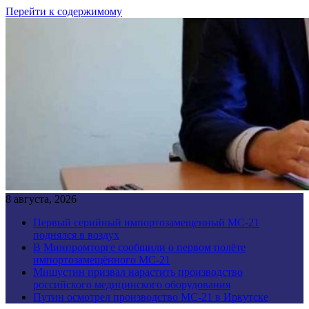
Перейти к содержимому
8 августа, 2026
Первый серийный импортозамещенный МС-21
поднялся в воздух
В Минпромторге сообщили о первом полёте
импортозамещённого МС-21
Мишустин призвал нарастить производство
российского медицинского оборудования
Путин осмотрел производство МС-21 в Иркутске