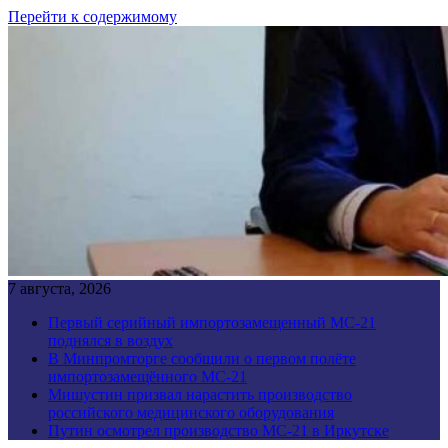
Перейти к содержимому
7 августа, 2026
Первый серийный импортозамещенный МС-21
поднялся в воздух
В Минпромторге сообщили о первом полёте
импортозамещённого МС-21
Мишустин призвал нарастить производство
российского медицинского оборудования
Путин осмотрел производство МС-21 в Иркутске