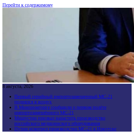
Перейти к содержимому
8 августа, 2026
Первый серийный импортозамещенный МС-21
поднялся в воздух
В Минпромторге сообщили о первом полёте
импортозамещённого МС-21
Мишустин призвал нарастить производство
российского медицинского оборудования
Путин осмотрел производство МС-21 в Иркутске