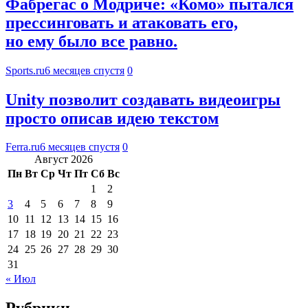
Фабрегас о Модриче: «Комо» пытался
прессинговать и атаковать его,
но ему было все равно.
Sports.ru
6 месяцев спустя
0
Unity позволит создавать видеоигры
просто описав идею текстом
Ferra.ru
6 месяцев спустя
0
Август 2026
Пн
Вт
Ср
Чт
Пт
Сб
Вс
1
2
3
4
5
6
7
8
9
10
11
12
13
14
15
16
17
18
19
20
21
22
23
24
25
26
27
28
29
30
31
« Июл