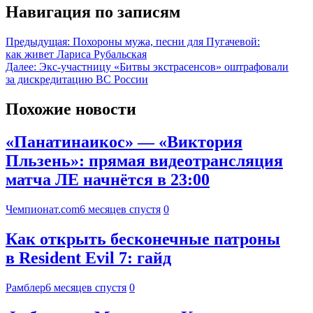
Навигация по записям
Предыдущая:
Похороны мужа, песни для Пугачевой:
как живет Лариса Рубальская
Далее:
Экс-участницу «Битвы экстрасенсов» оштрафовали
за дискредитацию ВС России
Похожие новости
«Панатинаикос» — «Виктория
Пльзень»: прямая видеотрансляция
матча ЛЕ начнётся в 23:00
Чемпионат.com
6 месяцев спустя
0
Как открыть бесконечные патроны
в Resident Evil 7: гайд
Рамблер
6 месяцев спустя
0