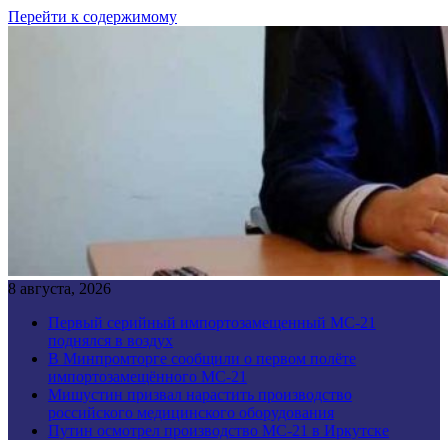
Перейти к содержимому
8 августа, 2026
Первый серийный импортозамещенный МС-21
поднялся в воздух
В Минпромторге сообщили о первом полёте
импортозамещённого МС-21
Мишустин призвал нарастить производство
российского медицинского оборудования
Путин осмотрел производство МС-21 в Иркутске