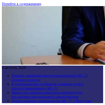
Перейти к содержимому
6 августа, 2026
Первый серийный импортозамещенный МС-21
поднялся в воздух
В Минпромторге сообщили о первом полёте
импортозамещённого МС-21
Мишустин призвал нарастить производство
российского медицинского оборудования
Путин осмотрел производство МС-21 в Иркутске