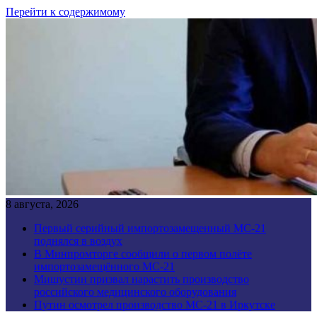
Перейти к содержимому
8 августа, 2026
Первый серийный импортозамещенный МС-21
поднялся в воздух
В Минпромторге сообщили о первом полёте
импортозамещённого МС-21
Мишустин призвал нарастить производство
российского медицинского оборудования
Путин осмотрел производство МС-21 в Иркутске