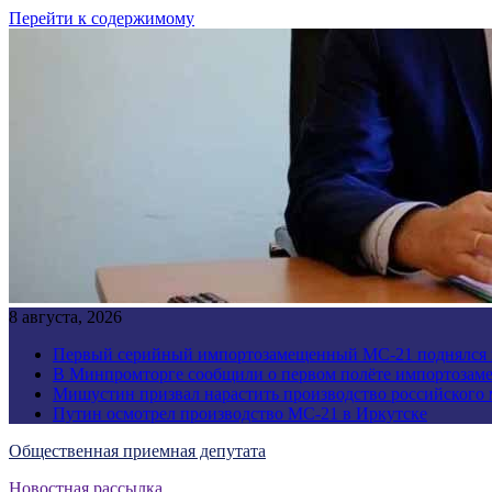
Перейти к содержимому
8 августа, 2026
Первый серийный импортозамещенный МС-21 поднялся 
В Минпромторге сообщили о первом полёте импортозам
Мишустин призвал нарастить производство российского
Путин осмотрел производство МС-21 в Иркутске
Общественная приемная депутата
Новостная рассылка