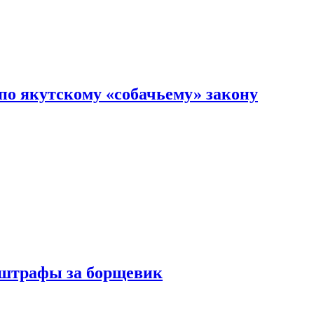
по якутскому «собачьему» закону
 штрафы за борщевик