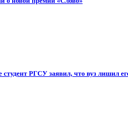
ли о новой премии «Слово»
 студент РГСУ заявил, что вуз лишил ег