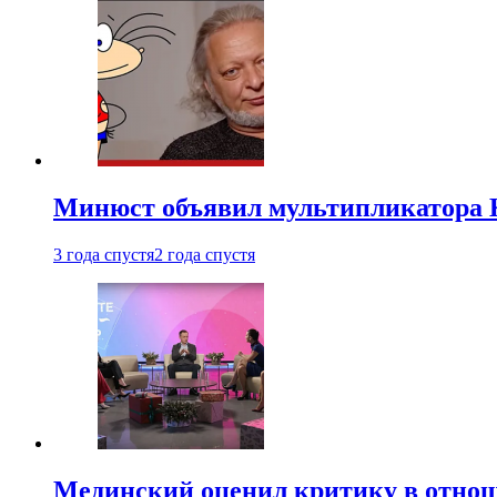
Минюст объявил мультипликатора К
3 года спустя
2 года спустя
Мединский оценил критику в отнош