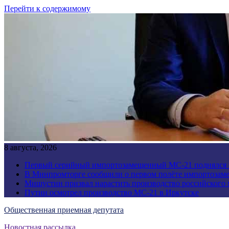
Перейти к содержимому
8 августа, 2026
Первый серийный импортозамещенный МС-21 поднялся 
В Минпромторге сообщили о первом полёте импортозам
Мишустин призвал нарастить производство российского
Путин осмотрел производство МС-21 в Иркутске
Общественная приемная депутата
Новостная рассылка