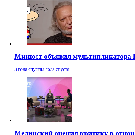
Минюст объявил мультипликатора К
3 года спустя
2 года спустя
Мединский оценил критику в отнош