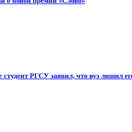
ли о новой премии «Слово»
 студент РГСУ заявил, что вуз лишил ег