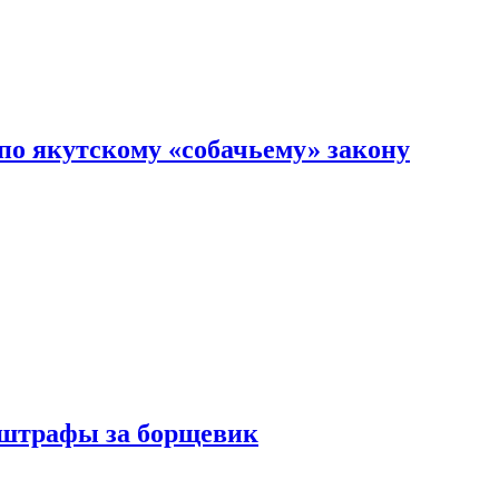
по якутскому «собачьему» закону
 штрафы за борщевик