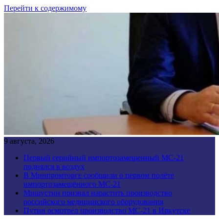
Перейти к содержимому
9 августа, 2026
Первый серийный импортозамещенный МС-21
поднялся в воздух
В Минпромторге сообщили о первом полёте
импортозамещённого МС-21
Мишустин призвал нарастить производство
российского медицинского оборудования
Путин осмотрел производство МС-21 в Иркутске