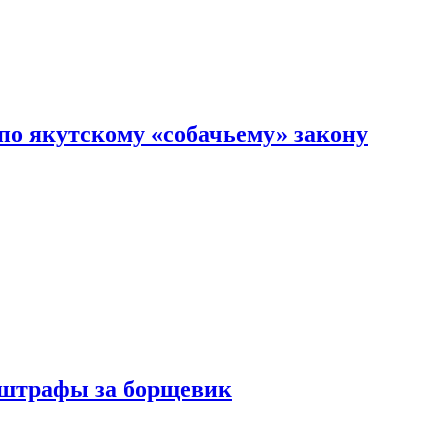
по якутскому «собачьему» закону
 штрафы за борщевик