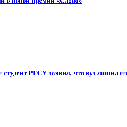
ли о новой премии «Слово»
 студент РГСУ заявил, что вуз лишил ег