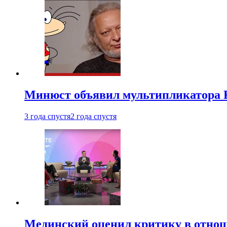
Минюст объявил мультипликатора К
3 года спустя
2 года спустя
Мединский оценил критику в отнош