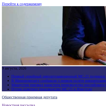
Перейти к содержимому
9 августа, 2026
Первый серийный импортозамещенный МС-21 поднялся 
В Минпромторге сообщили о первом полёте импортозам
Мишустин призвал нарастить производство российского
Путин осмотрел производство МС-21 в Иркутске
Общественная приемная депутата
Новостная рассылка