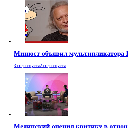
Минюст объявил мультипликатора К
3 года спустя
2 года спустя
Мединский оценил критику в отнош