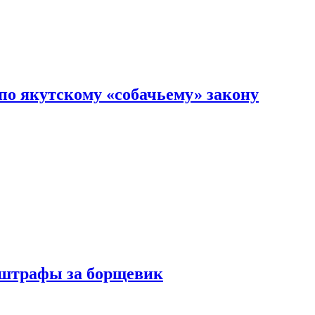
по якутскому «собачьему» закону
 штрафы за борщевик