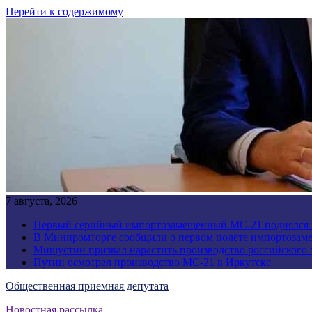
Перейти к содержимому
7 августа, 2026
Первый серийный импортозамещенный МС-21 поднялся 
В Минпромторге сообщили о первом полёте импортозам
Мишустин призвал нарастить производство российского
Путин осмотрел производство МС-21 в Иркутске
Общественная приемная депутата
Новостная рассылка