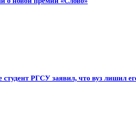
ли о новой премии «Слово»
 студент РГСУ заявил, что вуз лишил ег