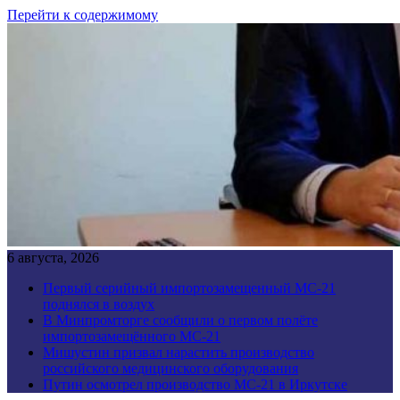
Перейти к содержимому
6 августа, 2026
Первый серийный импортозамещенный МС-21
поднялся в воздух
В Минпромторге сообщили о первом полёте
импортозамещённого МС-21
Мишустин призвал нарастить производство
российского медицинского оборудования
Путин осмотрел производство МС-21 в Иркутске