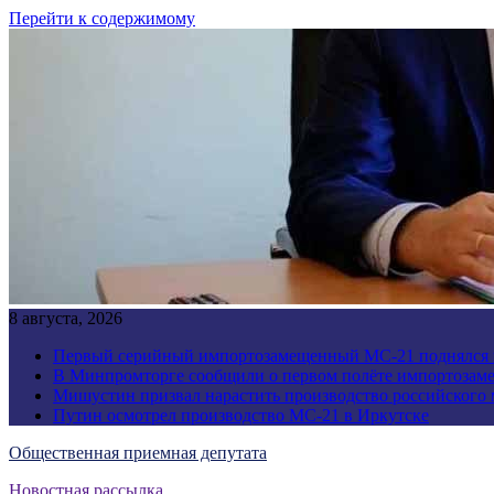
Перейти к содержимому
8 августа, 2026
Первый серийный импортозамещенный МС-21 поднялся 
В Минпромторге сообщили о первом полёте импортозам
Мишустин призвал нарастить производство российского
Путин осмотрел производство МС-21 в Иркутске
Общественная приемная депутата
Новостная рассылка