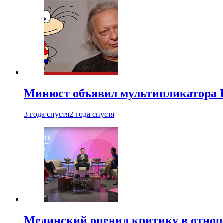
Минюст объявил мультипликатора К
3 года спустя
2 года спустя
Мединский оценил критику в отнош