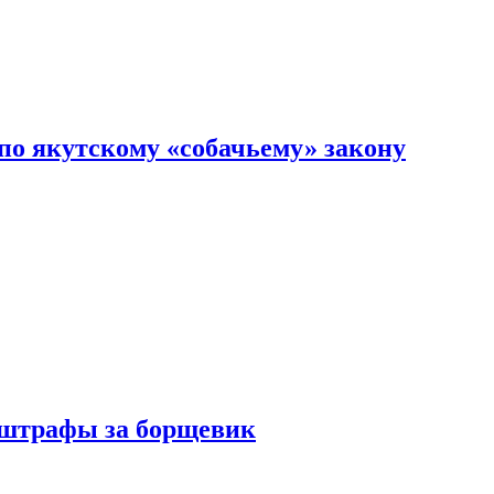
по якутскому «собачьему» закону
 штрафы за борщевик