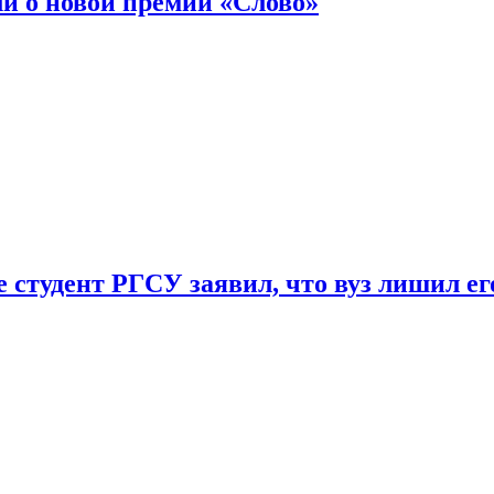
ли о новой премии «Слово»
 студент РГСУ заявил, что вуз лишил ег