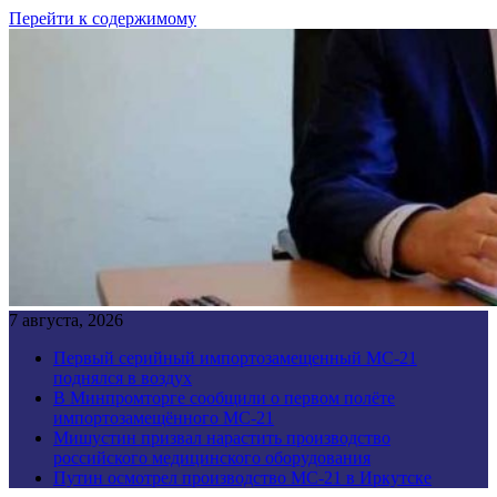
Перейти к содержимому
7 августа, 2026
Первый серийный импортозамещенный МС-21
поднялся в воздух
В Минпромторге сообщили о первом полёте
импортозамещённого МС-21
Мишустин призвал нарастить производство
российского медицинского оборудования
Путин осмотрел производство МС-21 в Иркутске