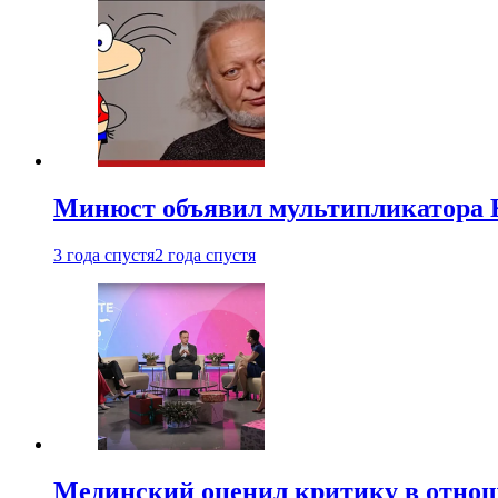
Минюст объявил мультипликатора К
3 года спустя
2 года спустя
Мединский оценил критику в отнош