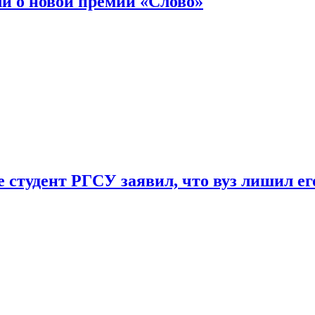
ли о новой премии «Слово»
 студент РГСУ заявил, что вуз лишил ег