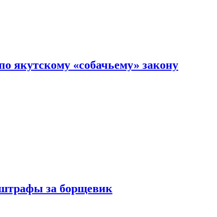
по якутскому «собачьему» закону
 штрафы за борщевик