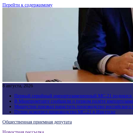
Перейти к содержимому
8 августа, 2026
Первый серийный импортозамещенный МС-21 поднялся 
В Минпромторге сообщили о первом полёте импортозам
Мишустин призвал нарастить производство российского
Путин осмотрел производство МС-21 в Иркутске
Общественная приемная депутата
Новостная рассылка