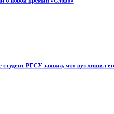
ли о новой премии «Слово»
 студент РГСУ заявил, что вуз лишил ег