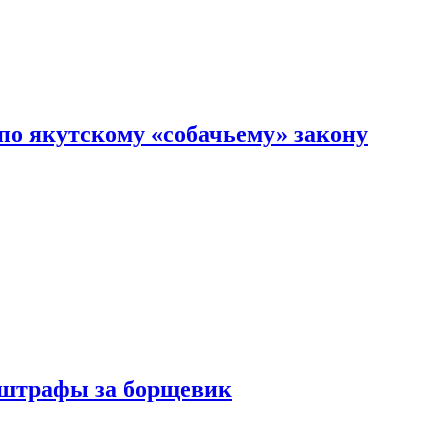
по якутскому «собачьему» закону
 штрафы за борщевик