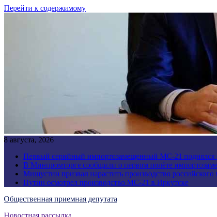
Перейти к содержимому
8 августа, 2026
Первый серийный импортозамещенный МС-21 поднялся 
В Минпромторге сообщили о первом полёте импортозам
Мишустин призвал нарастить производство российского
Путин осмотрел производство МС-21 в Иркутске
Общественная приемная депутата
Новостная рассылка