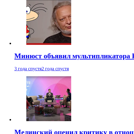
Минюст объявил мультипликатора К
3 года спустя
2 года спустя
Мединский оценил критику в отнош