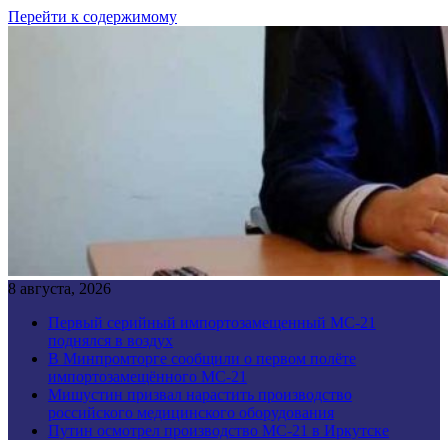
Перейти к содержимому
8 августа, 2026
Первый серийный импортозамещенный МС-21
поднялся в воздух
В Минпромторге сообщили о первом полёте
импортозамещённого МС-21
Мишустин призвал нарастить производство
российского медицинского оборудования
Путин осмотрел производство МС-21 в Иркутске