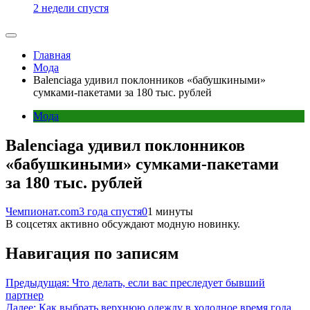
2 недели спустя
Главная
Мода
Balenciaga удивил поклонников «бабушкиными»
сумками-пакетами за 180 тыс. рублей
Мода
Balenciaga удивил поклонников
«бабушкиными» сумками-пакетами
за 180 тыс. рублей
Чемпионат.com
3 года спустя
0
1 минуты
В соцсетях активно обсуждают модную новинку.
Навигация по записям
Предыдущая:
Что делать, если вас преследует бывший
партнер
Далее:
Как выбрать верхнюю одежду в холодное время года