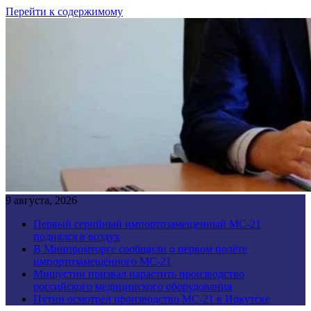
Перейти к содержимому
9 августа, 2026
Первый серийный импортозамещенный МС-21
поднялся в воздух
В Минпромторге сообщили о первом полёте
импортозамещённого МС-21
Мишустин призвал нарастить производство
российского медицинского оборудования
Путин осмотрел производство МС-21 в Иркутске