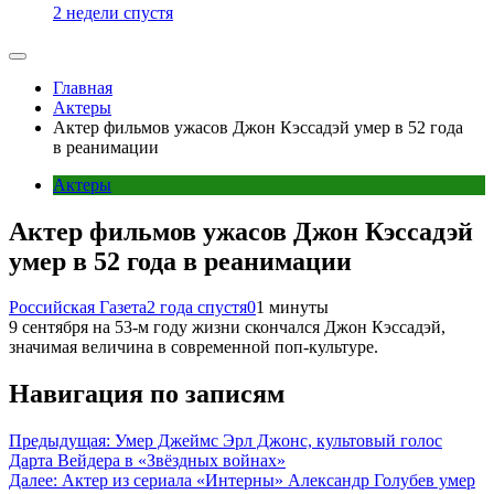
2 недели спустя
Главная
Актеры
Актер фильмов ужасов Джон Кэссадэй умер в 52 года
в реанимации
Актеры
Актер фильмов ужасов Джон Кэссадэй
умер в 52 года в реанимации
Российская Газета
2 года спустя
0
1 минуты
9 сентября на 53-м году жизни скончался Джон Кэссадэй,
значимая величина в современной поп-культуре.
Навигация по записям
Предыдущая:
Умер Джеймс Эрл Джонс, культовый голос
Дарта Вейдера в «Звёздных войнах»
Далее:
Актер из сериала «Интерны» Александр Голубев умер