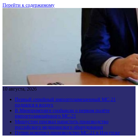
Перейти к содержимому
10 августа, 2026
Первый серийный импортозамещенный МС-21
поднялся в воздух
В Минпромторге сообщили о первом полёте
импортозамещённого МС-21
Мишустин призвал нарастить производство
российского медицинского оборудования
Путин осмотрел производство МС-21 в Иркутске