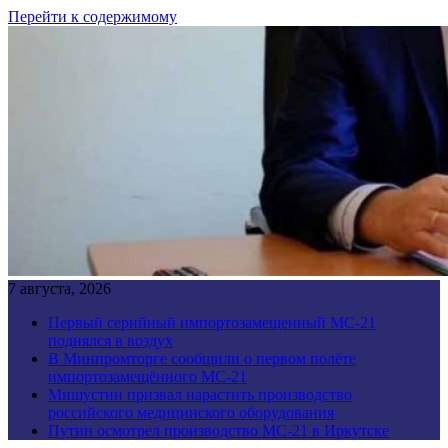
Перейти к содержимому
7 августа, 2026
Первый серийный импортозамещенный МС-21
поднялся в воздух
В Минпромторге сообщили о первом полёте
импортозамещённого МС-21
Мишустин призвал нарастить производство
российского медицинского оборудования
Путин осмотрел производство МС-21 в Иркутске