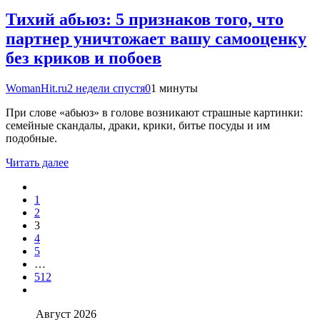
Тихий абьюз: 5 признаков того, что
партнер уничтожает вашу самооценку
без криков и побоев
WomanHit.ru
2 недели спустя
0
1 минуты
При слове «абьюз» в голове возникают страшные картинки:
семейные скандалы, драки, крики, битье посуды и им
подобные.
Читать далее
1
2
3
4
5
…
512
Август 2026