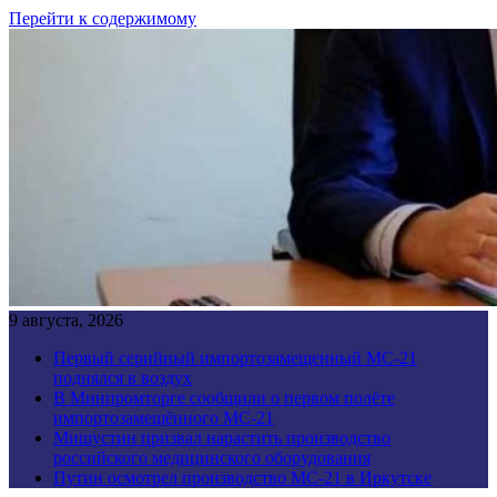
Перейти к содержимому
9 августа, 2026
Первый серийный импортозамещенный МС-21
поднялся в воздух
В Минпромторге сообщили о первом полёте
импортозамещённого МС-21
Мишустин призвал нарастить производство
российского медицинского оборудования
Путин осмотрел производство МС-21 в Иркутске