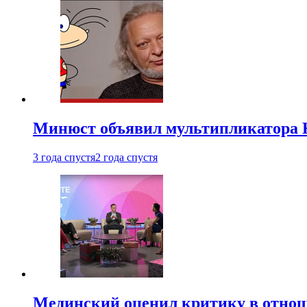
Минюст объявил мультипликатора К
3 года спустя
2 года спустя
Мединский оценил критику в отнош