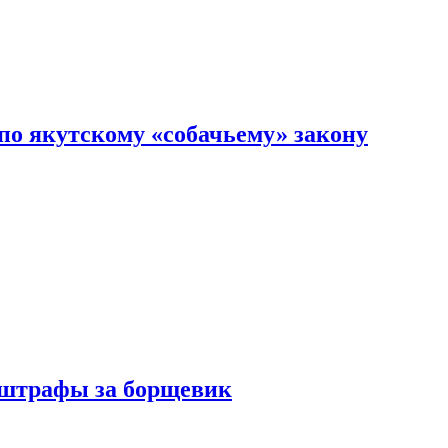
по якутскому «собачьему» закону
 штрафы за борщевик