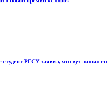
ли о новой премии «Слово»
 студент РГСУ заявил, что вуз лишил ег