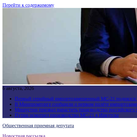
Перейти к содержимому
6 августа, 2026
Первый серийный импортозамещенный МС-21 поднялся 
В Минпромторге сообщили о первом полёте импортозам
Мишустин призвал нарастить производство российского
Путин осмотрел производство МС-21 в Иркутске
Общественная приемная депутата
Новостная рассылка